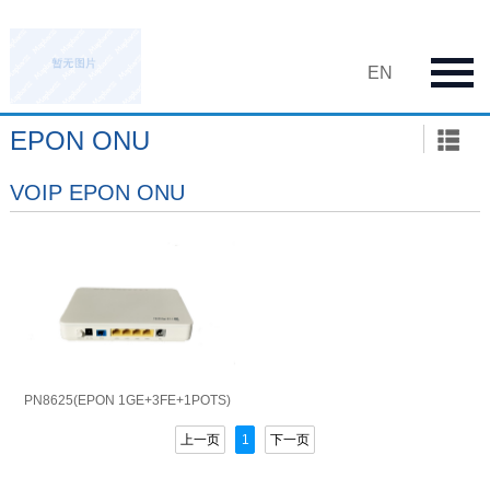
EN
EPON ONU
VOIP EPON ONU
PN8625(EPON 1GE+3FE+1POTS)
上一页
1
下一页